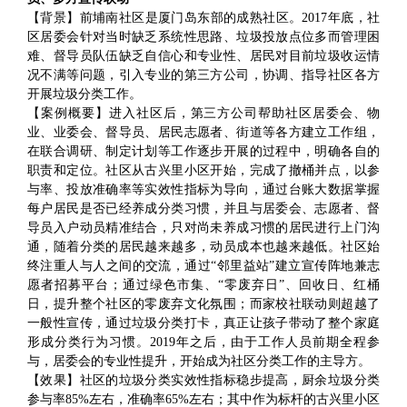
【背景】前埔南社区是厦门岛东部的成熟社区。2017年底，社
区居委会针对当时缺乏系统性思路、垃圾投放点位多而管理困
难、督导员队伍缺乏自信心和专业性、居民对目前垃圾收运情
况不满等问题，引入专业的第三方公司，协调、指导社区各方
开展垃圾分类工作。
【案例概要】进入社区后，第三方公司帮助社区居委会、物
业、业委会、督导员、居民志愿者、街道等各方建立工作组，
在联合调研、制定计划等工作逐步开展的过程中，明确各自的
职责和定位。社区从古兴里小区开始，完成了撤桶并点，以参
与率、投放准确率等实效性指标为导向，通过台账大数据掌握
每户居民是否已经养成分类习惯，并且与居委会、志愿者、督
导员入户动员精准结合，只对尚未养成习惯的居民进行上门沟
通，随着分类的居民越来越多，动员成本也越来越低。社区始
终注重人与人之间的交流，通过“邻里益站”建立宣传阵地兼志
愿者招募平台；通过绿色市集、“零废弃日”、回收日、红桶
日，提升整个社区的零废弃文化氛围；而家校社联动则超越了
一般性宣传，通过垃圾分类打卡，真正让孩子带动了整个家庭
形成分类行为习惯。2019年之后，由于工作人员前期全程参
与，居委会的专业性提升，开始成为社区分类工作的主导方。
【效果】社区的垃圾分类实效性指标稳步提高，厨余垃圾分类
参与率85%左右，准确率65%左右；其中作为标杆的古兴里小区