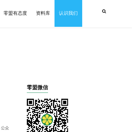
搜索表
零盟有态度
资料库
认识我们
单
零盟微信
、公众