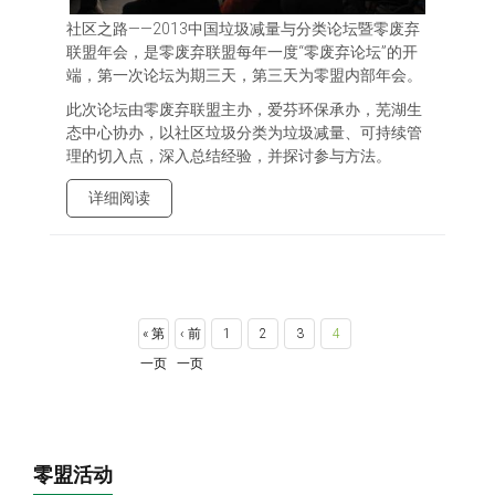
社区之路——2013中国垃圾减量与分类论坛暨零废弃
联盟年会，是零废弃联盟每年一度“零废弃论坛”的开
端，第一次论坛为期三天，第三天为零盟内部年会。
此次论坛由零废弃联盟主办，爱芬环保承办，芜湖生
态中心协办，以社区垃圾分类为垃圾减量、可持续管
理的切入点，深入总结经验，并探讨参与方法。
详细阅读
页面
« 第
‹ 前
1
2
3
4
一页
一页
零盟活动