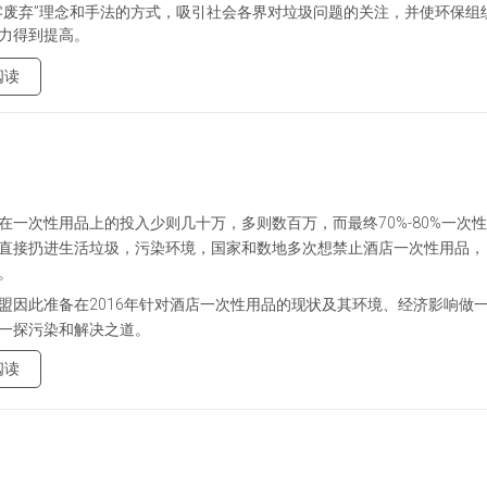
零废弃”理念和手法的方式，吸引社会各界对垃圾问题的关注，并使环保组
力得到提高。
阅读
在一次性用品上的投入少则几十万，多则数百万，而最终
70%-80%一次
直接扔进生活垃圾，污染环境，国家和数地多次想禁止酒店一次性用品，
。
盟因此准备在
2016年针对酒店一次性用品的现状及其环境、经济影响做
一探污染和解决之道。
阅读