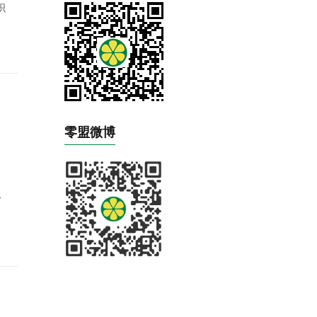
织
零盟微博
性
一