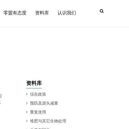
搜索表
零盟有态度
资料库
认识我们
单
资料库
综合政策
召
成
预防及源头减量
重复使用
堆肥与其它生物处理