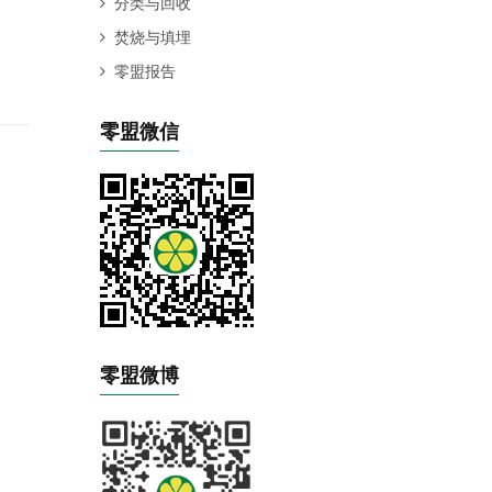
分类与回收
焚烧与填埋
零盟报告
零盟微信
零盟微博